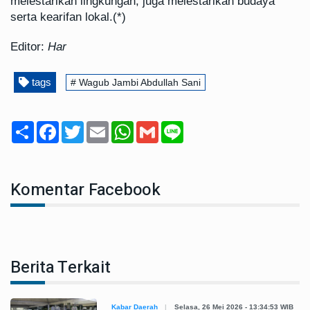
melestarikan lingkungan, juga melestarikan budaya
serta kearifan lokal.(*)
Editor:
Har
tags
# Wagub Jambi Abdullah Sani
Share
Facebook
Twitter
Email
WhatsApp
Gmail
Line
Komentar Facebook
Berita Terkait
Kabar Daerah
Selasa, 26 Mei 2026 - 13:34:53 WIB