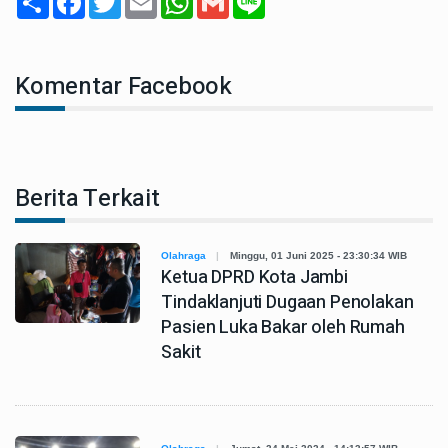
Komentar Facebook
Berita Terkait
Olahraga
Minggu, 01 Juni 2025 - 23:30:34 WIB
Ketua DPRD Kota Jambi
Tindaklanjuti Dugaan Penolakan
Pasien Luka Bakar oleh Rumah
Sakit