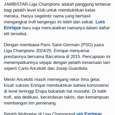
JAMBISTAR-
Liga Champions adalah panggung terbesar
bagi pelatih level klub untuk membuktikan kelas
mereka. Hanya segelintir nama yang berhasil
Luis
mengangkat trofi bergengsi ini lebih dari sekali.
Enrique
baru saja mencatatkan namanya dalam daftar
elit tersebut.
Dengan membawa Paris Saint-Germain (PSG) juara
Liga Champions 2024/25, Enrique menyamai
prestasinya bersama Barcelona di 2015. Pencapaian ini
menempatkannya sejajar dengan pelatih kenamaan lain
seperti Carlo Ancelotti dan Josep Guardiola.
Meski Ancelotti masih memegang rekor lima gelar,
kisah sukses Enrique membuktikan bahwa konsistensi
di level tertinggi Eropa bukanlah hal mustahil. Di balik
trofi, ada dedikasi, kecerdasan taktis, dan kemampuan
membangun tim pemenang.
Luis Enrique
Pelatih Multigelar di Liga Champions