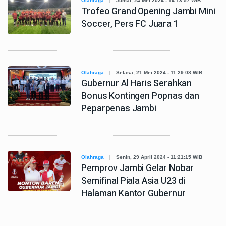
Olahraga
Jumat, 24 Mei 2024 - 14:13:57 WIB
Trofeo Grand Opening Jambi Mini
Soccer, Pers FC Juara 1
Olahraga
Selasa, 21 Mei 2024 - 11:29:08 WIB
Gubernur Al Haris Serahkan
Bonus Kontingen Popnas dan
Peparpenas Jambi
Olahraga
Senin, 29 April 2024 - 11:21:15 WIB
Pemprov Jambi Gelar Nobar
Semifinal Piala Asia U23 di
Halaman Kantor Gubernur