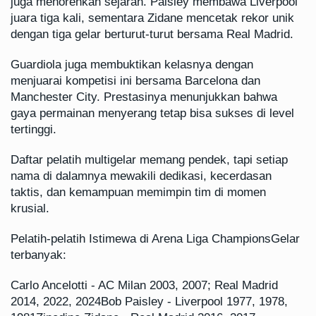
juga menorehkan sejarah. Paisley membawa Liverpool
juara tiga kali, sementara Zidane mencetak rekor unik
dengan tiga gelar berturut-turut bersama Real Madrid.
Guardiola juga membuktikan kelasnya dengan
menjuarai kompetisi ini bersama Barcelona dan
Manchester City. Prestasinya menunjukkan bahwa
gaya permainan menyerang tetap bisa sukses di level
tertinggi.
Daftar pelatih multigelar memang pendek, tapi setiap
nama di dalamnya mewakili dedikasi, kecerdasan
taktis, dan kemampuan memimpin tim di momen
krusial.
Pelatih-pelatih Istimewa di Arena Liga Champions
Gelar
terbanyak:
Carlo Ancelotti - AC Milan 2003, 2007; Real Madrid
2014, 2022, 2024Bob Paisley - Liverpool 1977, 1978,